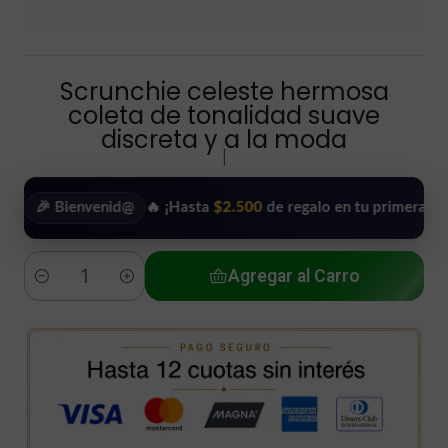
Scrunchie celeste hermosa
coleta de tonalidad suave
discreta y a la moda
|
 Bienvenid@
🔥 ¡Hasta
$2.500
de regalo en tu primera compra!
Agregar al Carro
Cantidad