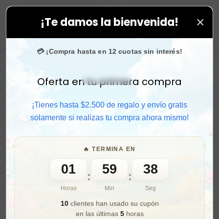
×
¡Te damos la bienvenida!
as tus compras. ⚡ Compra rápido y aprovecha. 💙 +50.
0
💳 ¡Compra hasta en 12 cuotas sin interés!
Oferta en tu primera compra
Activar sonido
¡Tienes hasta $2.500 de regalo y envío gratis
solamente si realizas tu compra ahora mismo!
🔥 TERMINA EN
01
59
36
:
:
Horas
Min
Seg
10
clientes han usado su cupón
en las últimas
5
horas