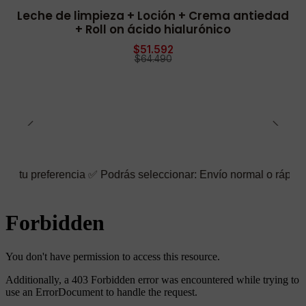
Leche de limpieza + Loción + Crema antiedad
-20% OFF
+ Roll on ácido hialurónico
$51.592
$64.490
ferencia ✅ Podrás seleccionar: Envío normal o rápido ☑️ También 