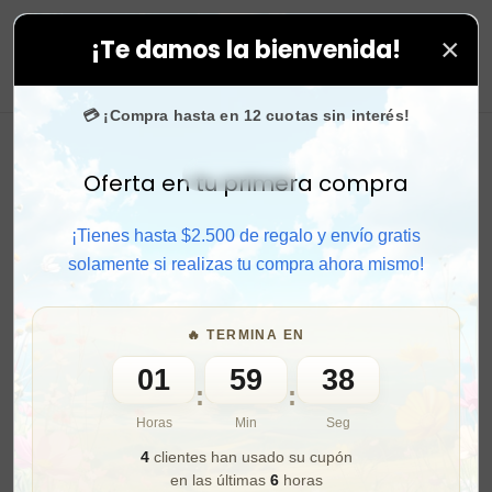
×
¡Te damos la bienvenida!
o en todas tus compras. ⚡ Compra rápido y aprovecha.
0
💳 ¡Compra hasta en 12 cuotas sin interés!
Oferta en tu primera compra
Activar sonido
¡Tienes hasta $2.500 de regalo y envío gratis
solamente si realizas tu compra ahora mismo!
🔥 TERMINA EN
01
59
36
:
:
Horas
Min
Seg
4
clientes han usado su cupón
en las últimas
6
horas