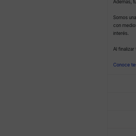
Además, tu
Somos una 
con medios
interés.
Al finaliza
Conoce tes