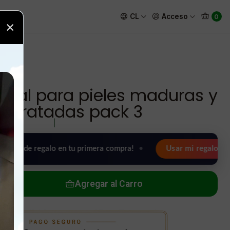
 maduras y deshidratadas pack 3
CL
Acceso
0
×
cial para pieles maduras y
hidratadas pack 3
|
egalo en tu primera compra!
•
Usar mi regalo ahora 🖤
Agregar al Carro