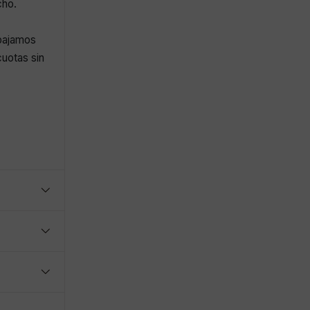
cho.
abajamos
uotas sin