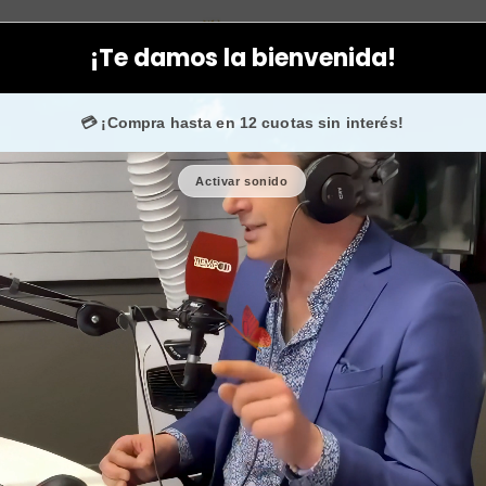
cial
Limpiadoras - Geles - Peeling
Limpiadora facial para pieles
¡Te damos la bienvenida!
Instagram
confían en nosotros.
💳 ¡Compra hasta en 12 cuotas sin interés!
Activar sonido
Limpiadora fa
des
🎉 Bienvenid@
🔥 ¡Hasta
$2.500
de r
Cantidad