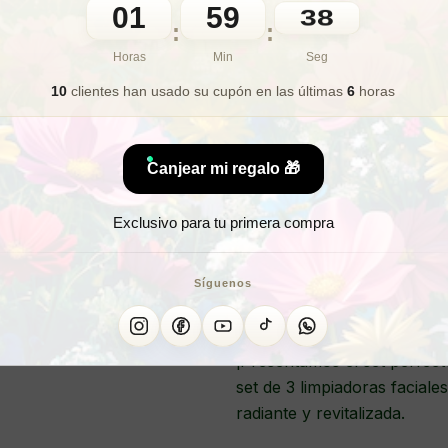
01
59
36
🎁 Lo quiero para regalo
:
:
Horas
Min
Seg
10
clientes han usado su cupón
en las últimas
6
horas
¿Buscas 
Canjear mi regalo 🎁
Exclusivo para tu primera compra
LIMPIA
Síguenos
¡Presentamos el set perfect
set de 3 limpiadoras facial
radiante y revitalizada.