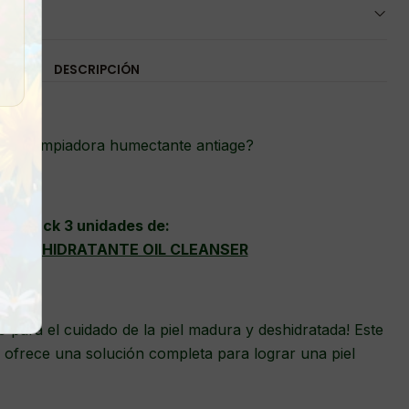
DESCRIPCIÓN
una limpiadora humectante antiage?
Pack 3 unidades de:
DORA HIDRATANTE OIL CLEANSER
o para el cuidado de la piel madura y deshidratada! Este
es ofrece una solución completa para lograr una piel