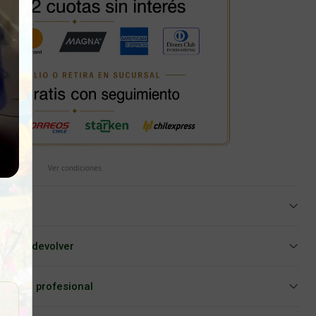
Ver condiciones
iar o devolver
Asesoría profesional