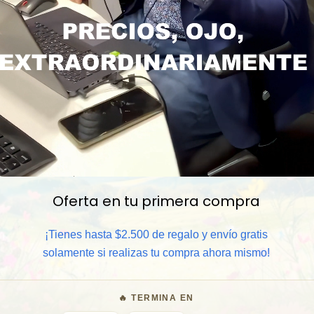
Oferta en tu primera compra
📦 Comprar al por mayor
¡Tienes hasta $2.500 de regalo y envío gratis
⏰ Garantía 8 meses para camb
solamente si realizas tu compra ahora mismo!
🧑‍💼 Atención al cliente y/o 
🔥 TERMINA EN