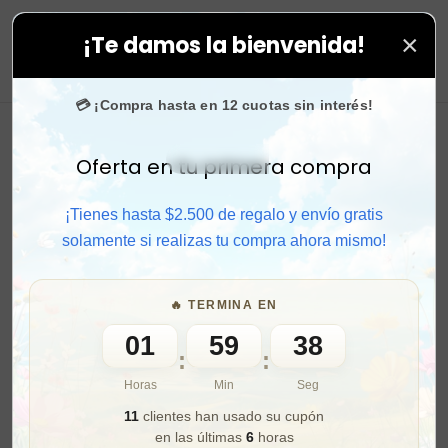
×
¡Te damos la bienvenida!
alo en todas tus compras. ⚡ Compra rápido y aprovecha
0
💳 ¡Compra hasta en 12 cuotas sin interés!
Oferta en tu primera compra
Activar sonido
¡Tienes hasta $2.500 de regalo y envío gratis
solamente si realizas tu compra ahora mismo!
🔥 TERMINA EN
01
59
36
:
:
Horas
Min
Seg
11
clientes han usado su cupón
en las últimas
6
horas