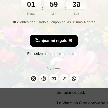
01
59
37
:
:
🎁 Lo quiero para regalo
Horas
Min
Seg
10
clientes han usado su cupón
en las últimas
4
horas
Emu
Canjear mi regalo 🎁
Exclusivo para tu primera compra
Emulsión Iluminadora Antiox
Nuestra emulsión antioxidante
Síguenos
contra los efectos del enve
nanopolímero patentado HLG
crema facial combina la máx
de luminosidad.
La Vitamina C se convierte e