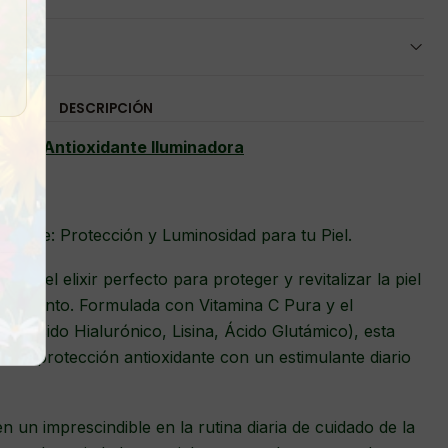
DESCRIPCIÓN
lsión Antioxidante Iluminadora
idante: Protección y Luminosidad para tu Piel.
 es el elixir perfecto para proteger y revitalizar la piel
jecimiento. Formulada con Vitamina C Pura y el
 (Ácido Hialurónico, Lisina, Ácido Glutámico), esta
ima protección antioxidante con un estimulante diario
n un imprescindible en la rutina diaria de cuidado de la