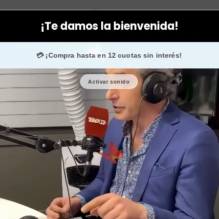
uccini
Facial
Cremas
Emulsion antioxidante iluminadora time
¡Te damos la bienvenida!
 +50.000 fans en
Instagram
confían en nosotros.
💳 ¡Compra hasta en 12 cuotas sin interés!
Activar sonido
Emulsion a
timexper
🎉 Bienvenid@
🔥 ¡Hasta
$2.500
Cantidad