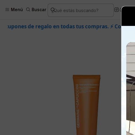
Inicio
Piel
Marcas
Germaine de Cap
Menú
Buscar
 en todas tus compras. ⚡ Compra rápido y aprovecha. 