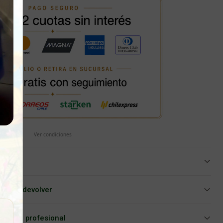
Ver condiciones
iar o devolver
Asesoría profesional