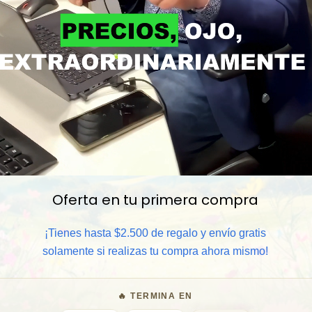
Oferta en tu primera compra
📦 Comprar al por mayor
¡Tienes hasta $2.500 de regalo y envío gratis
solamente si realizas tu compra ahora mismo!
⏰ Garantía 8 meses para camb
🔥 TERMINA EN
🧑‍💼 Atención al cliente y/o 