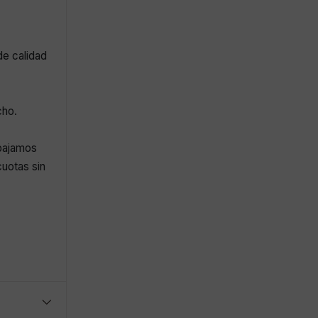
de calidad
cho.
abajamos
uotas sin