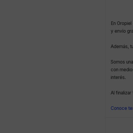
En Oropiel 
y envío gr
Además, tu
Somos una 
con medios
interés.
Al finaliza
Conoce tes