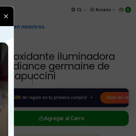
xpert radiance germaine de capuccini
CL
Acceso
0
×
ntioxidante iluminadora
t radiance germaine de
capuccini
|
de regalo en tu primera compra!
•
Usar mi regalo ahora 🖤
Agregar al Carro