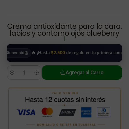
Crema antioxidante para la cara,
labios y contorno ojos blueberry
|
venid@
🔥 ¡Hasta
$2.500
de regalo en tu primera compra!
•
Agregar al Carro
Cantidad