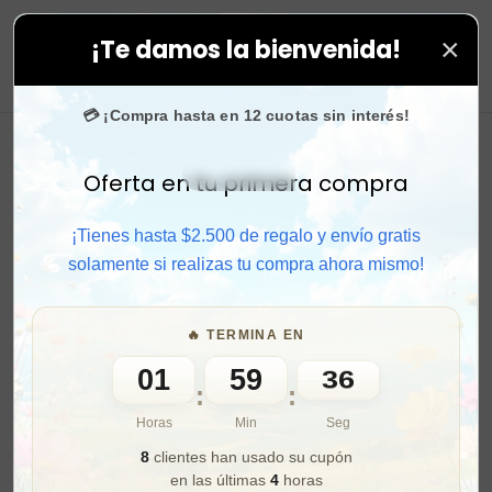
×
¡Te damos la bienvenida!
. ⚡ Compra rápido y aprovecha. 💙 +50.000 fans en
Ins
0
💳 ¡Compra hasta en 12 cuotas sin interés!
Oferta en tu primera compra
Activar sonido
¡Tienes hasta $2.500 de regalo y envío gratis
solamente si realizas tu compra ahora mismo!
🔥 TERMINA EN
01
59
35
:
:
Horas
Min
Seg
8
clientes han usado su cupón
en las últimas
4
horas