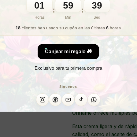
01
59
37
🎁 Lo quiero para regalo
:
:
Horas
Min
Seg
18
clientes han usado su cupón
en las últimas
6
horas
¿Buscas un 
Canjear mi regalo 🎁
CREMA
PR
Exclusivo para tu primera compra
Síguenos
¡Luce una mirada y labios 
ojos y labios para hombres!
necesidades de cuidado de l
Oriflame ofrece múltiples b
Esta crema ligera y de rápi
calidad, como el aceite de 