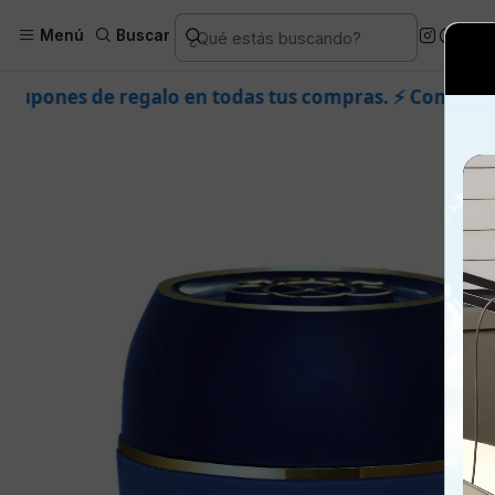
Inicio
Piel
Facial
Prod
Menú
Buscar
en todas tus compras. ⚡ Compra rápido y aprovecha. 