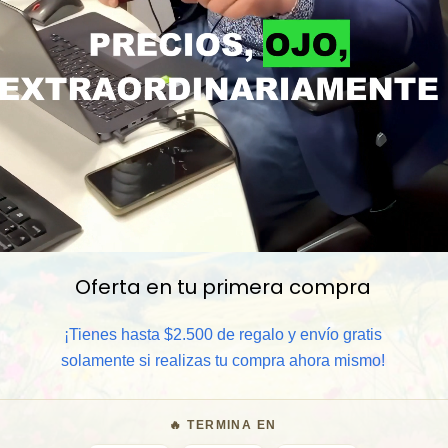
Oferta en tu primera compra
📦 Comprar al por mayor
¡Tienes hasta $2.500 de regalo y envío gratis
⏰ Garantía 8 meses para camb
solamente si realizas tu compra ahora mismo!
🧑‍💼 Atención al cliente y/o 
🔥 TERMINA EN