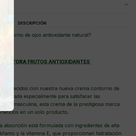
DESCRIPCIÓN
contorno de ojos antioxidante natural?
OTECTORA
FRUTOS ANTIOXIDANTES
rejuvenecidos con nuestra nueva crema contorno de
 Diseñada especialmente para satisfacer las
a piel masculina, esta crema de la prestigiosa marca
eneficios en un solo producto.
da absorción está formulada con ingredientes de alta
cáñamo y la vitamina E, que proporcionan hidratación