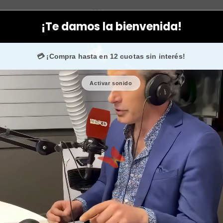
uctos específicos
Hombres
Crema contorno ojos y labios para
¡Te damos la bienvenida!
 +50.000 fans en
Instagram
confían en nosotros.
💳 ¡Compra hasta en 12 cuotas sin interés!
Activar sonido
Crema cont
hombr
🎉 Bienvenid@
🔥 ¡Hasta
$2.50
Cantidad