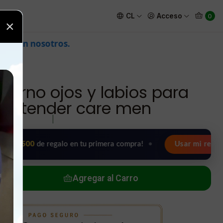
 hombre tender care men
CL
Acceso
0
×
orno ojos y labios para
e tender care men
|
0
de regalo en tu primera compra!
•
Usar mi regalo ahora 🖤
Agregar al Carro