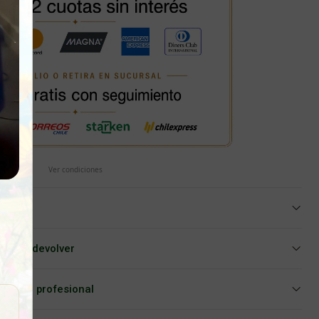
Ver condiciones
iar o devolver
Asesoría profesional