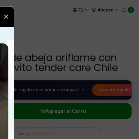
vito tender care Chile
CL
Acceso
0
×
a de abeja oriflame con
uevito tender care Chile
|
regalo en tu primera compra!
•
Usar mi regalo ahora 🖤
Agregar al Carro