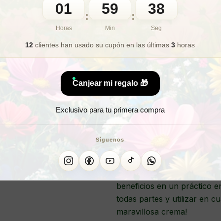
01
59
36
🎁 Lo quiero para regalo
:
:
Horas
Min
Seg
12
clientes han usado su cupón
en las últimas
3
horas
CR
Canjear mi regalo 🎁
Exclusivo para tu primera compra
La crema cera de abeja mar
Care, es un producto altame
Síguenos
fórmula enriquecida con cer
dejándola suave y suave. Ide
resecos o cualquier otra áre
beneficios en un práctico e
todas partes y utilizar en c
maravillosa crema!