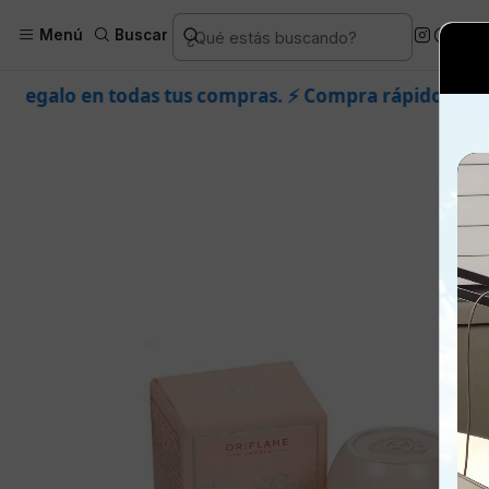
Inicio
Piel
Marcas
O
Menú
Buscar
tus compras. ⚡ Compra rápido y aprovecha. 💙 +50.000