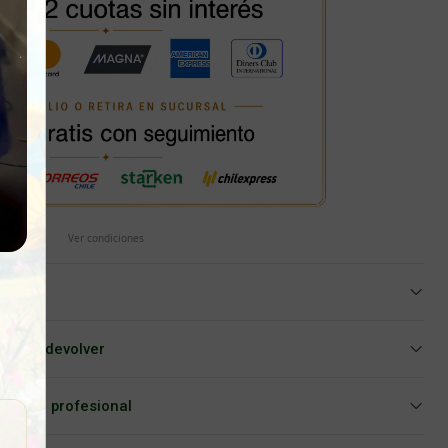
Ver condiciones
iar o devolver
Asesoría profesional