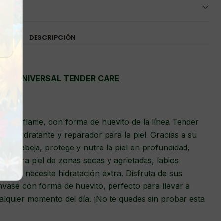
DESCRIPCIÓN
EMA UNIVERSAL TENDER CARE
ca Oriflame, con forma de huevito de la línea Tender
nte hidratante y reparador para la piel. Gracias a su
a de abeja, protege y nutre la piel en profundidad,
al para piel de zonas secas y agrietadas, labios
a que necesite hidratación extra. Disfruta de sus
nvase con forma de huevito, perfecto para llevar a
ualquier momento del día. ¡No te quedes sin probar esta