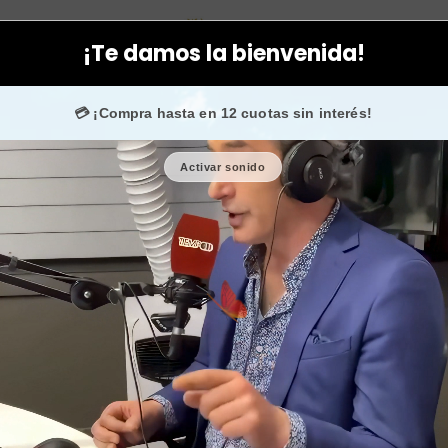
riflame
Cremas
Crema cera de abeja oriflame con forma de hue
¡Te damos la bienvenida!
 fans en
Instagram
confían en nosotros.
💳 ¡Compra hasta en 12 cuotas sin interés!
Activar sonido
Crema cer
forma de h
🎉 Bienvenid@
🔥 ¡Hasta
$2.500
de 
Cantidad