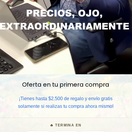
Oferta en tu primera compra
📦 Comprar al por mayor
¡Tienes hasta $2.500 de regalo y envío gratis
⏰ Garantía 8 meses para camb
solamente si realizas tu compra ahora mismo!
🧑‍💼 Atención al cliente y/o 
🔥 TERMINA EN