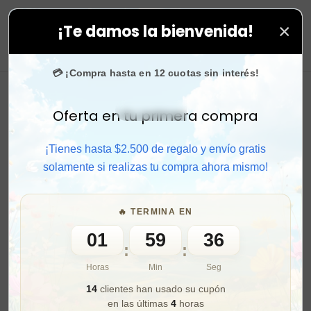
×
¡Te damos la bienvenida!
Compra rápido y aprovecha. 💙 +50.000 fans en
Instag
0
💳 ¡Compra hasta en 12 cuotas sin interés!
Oferta en tu primera compra
Activar sonido
¡Tienes hasta $2.500 de regalo y envío gratis
solamente si realizas tu compra ahora mismo!
🔥 TERMINA EN
01
59
34
:
:
Horas
Min
Seg
14
clientes han usado su cupón
en las últimas
4
horas