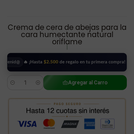
Crema de cera de abejas para la
cara humectante natural
oriflame
|
id@
🔥 ¡Hasta
$2.500
de regalo en tu primera compra!
•
Us
Agregar al Carro
Cantidad