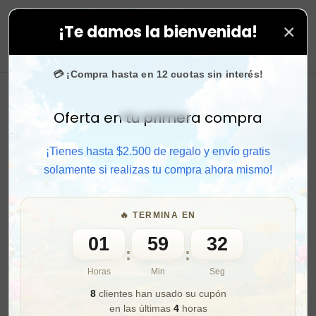
×
¡Te damos la bienvenida!
fans en
Instagram
confían en nosotros.
0
💳 ¡Compra hasta en 12 cuotas sin interés!
Oferta en tu primera compra
Activar sonido
¡Tienes hasta $2.500 de regalo y envío gratis
solamente si realizas tu compra ahora mismo!
🔥 TERMINA EN
01
59
30
:
:
Horas
Min
Seg
8
clientes han usado su cupón
en las últimas
4
horas