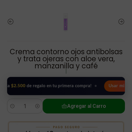
Crema contorno ojos antibolsas
y trata ojeras con aloe vera,
manzanilla y café
|
2.500
de regalo en tu primera compra!
•
Usar mi regalo aho
Agregar al Carro
Cantidad