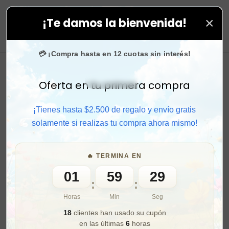
×
¡Te damos la bienvenida!
¡SOLO POR HOY!
🚚 Envío gratis 
⚫ OFERTA FLASH
0
💳 ¡Compra hasta en 12 cuotas sin interés!
Oferta en tu primera compra
Activar sonido
¡Tienes hasta $2.500 de regalo y envío gratis
solamente si realizas tu compra ahora mismo!
🔥 TERMINA EN
01
59
27
:
:
Horas
Min
Seg
18
clientes han usado su cupón
en las últimas
6
horas