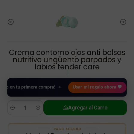
Crema contorno ojos anti bolsas
nutritivo ungüento parpados y
labios tender care
|
tu primera compra!
•
Usar mi regalo ahora 🖤
🎉 Bien
Agregar al Carro
Cantidad