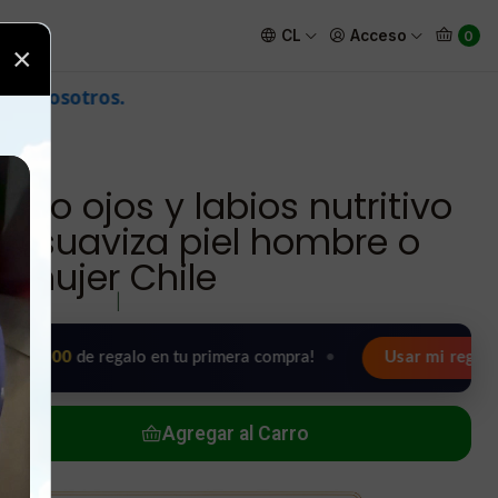
ante suaviza piel hombre o mujer Chile
CL
Acceso
0
×
no ojos y labios nutritivo
nte suaviza piel hombre o
mujer Chile
|
de regalo en tu primera compra!
•
Usar mi regalo ahora 🖤
Agregar al Carro