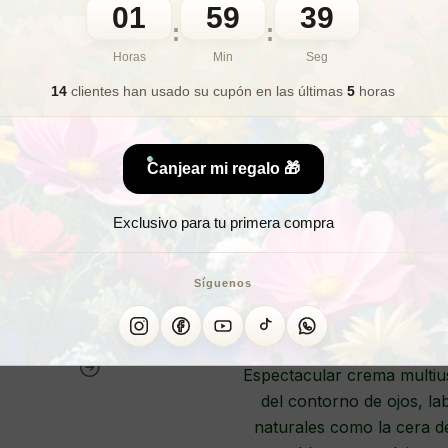
01
59
36
:
:
🎁 Lo quiero para regalo
Horas
Min
Seg
14
clientes han usado su cupón
en las últimas
5
horas
¿Necesitas un co
Canjear mi regalo 🎁
¿Quieres r
Exclusivo para tu primera compra
CREMA N
Síguenos
Espectacular crema multiu
del contorno de ojos, lab
naturales como la cera de