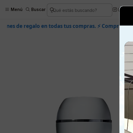
Inicio
Piel
Facial
Productos específ
Menú
Buscar
todas tus compras. ⚡ Compra rápido y aprovecha. 💙 +