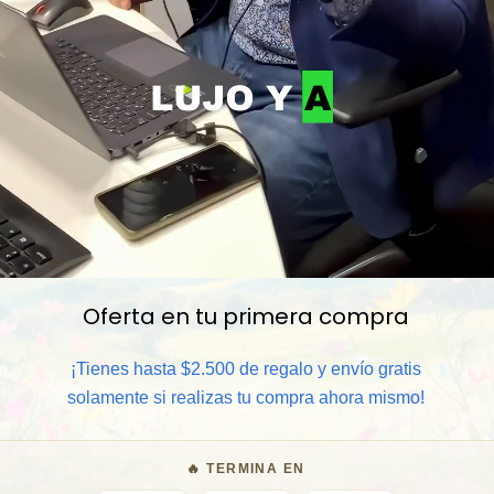
Oferta en tu primera compra
📦 Comprar al por mayor
¡Tienes hasta $2.500 de regalo y envío gratis
solamente si realizas tu compra ahora mismo!
⏰ Garantía 8 meses para camb
🔥 TERMINA EN
🧑‍💼 Atención al cliente y/o 