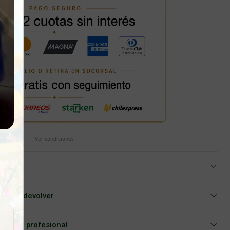
Ver condiciones
iar o devolver
Asesoría profesional