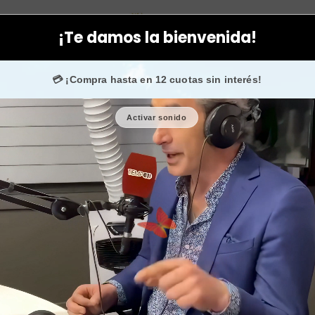
icos
Hombres
Crema contorno ojos y labios nutritivo revitaliz
¡Te damos la bienvenida!
50.000 fans en
Instagram
confían en nosotros.
💳 ¡Compra hasta en 12 cuotas sin interés!
Activar sonido
Crema contor
revitaliza
🎉 Bienvenid@
🔥 ¡Hasta
$2.500
Cantidad