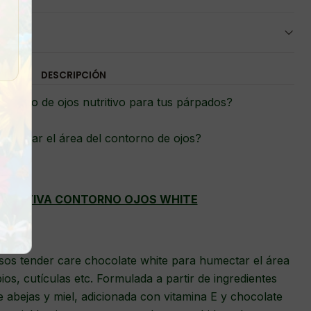
DESCRIPCIÓN
ntorno de ojos nutritivo para tus párpados?
evitalizar el área del contorno de ojos?
UTRITIVA CONTORNO OJOS WHITE
sos tender care chocolate white para humectar el área
ios, cutículas etc. Formulada a partir de ingredientes
 abejas y miel, adicionada con vitamina E y chocolate