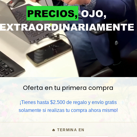
Oferta en tu primera compra
📦 Comprar al por mayor
¡Tienes hasta $2.500 de regalo y envío gratis
solamente si realizas tu compra ahora mismo!
⏰ Garantía 8 meses para camb
🔥 TERMINA EN
🧑‍💼 Atención al cliente y/o 