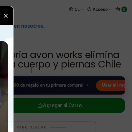
dora cuerpo y piernas Chile
CL
Acceso
0
×
atoria avon works elimina
dora cuerpo y piernas Chile
|
de regalo en tu primera compra!
•
Usar mi regalo ahora 🖤
Agregar al Carro