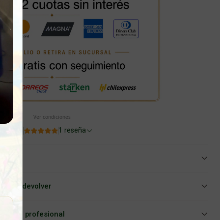
Ver condiciones
5.0
1 reseña
iar o devolver
Asesoría profesional