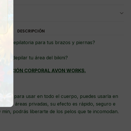
DESCRIPCIÓN
ema depilatoria para tus brazos y piernas?
seas depilar tu área del bikini?
PILACIÓN CORPORAL AVON WORKS.
atoria para usar en todo el cuerpo, puedes usarla en
y otras áreas privadas, su efecto es rápido, seguro e
0 min, podrás liberarte de los pelos que te incomodan.