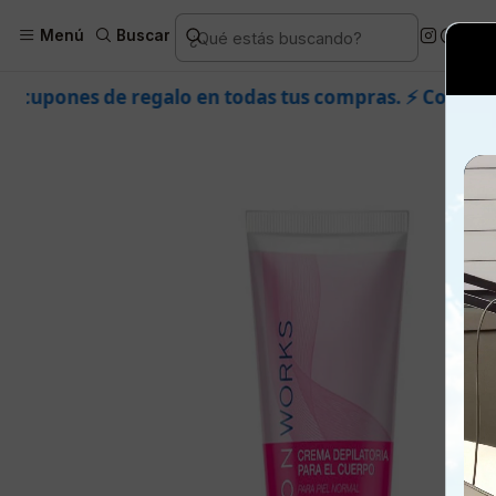
Inicio
Piel
Facial
Ingredi
Menú
Buscar
o en todas tus compras. ⚡ Compra rápido y aprovecha.