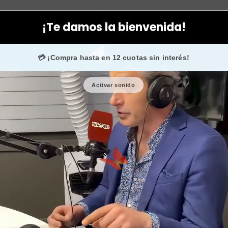
entes
Otros
Crema depilatoria avon works elimina vello depila
¡Te damos la bienvenida!
 💙 +50.000 fans en
Instagram
confían en nosotros.
💳 ¡Compra hasta en 12 cuotas sin interés!
Activar sonido
Crema depil
vello depila
🎉 Bienvenid@
🔥 ¡Hasta
$2.500
Cantidad