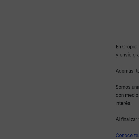
En Oropiel 
y envío gr
Además, tu
Somos una 
con medios
interés.
Al finaliza
Conoce tes