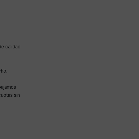
de calidad
cho.
abajamos
uotas sin