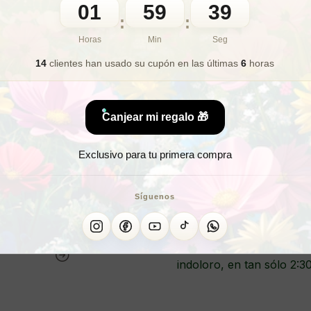
01
59
37
:
:
🎁 Lo quiero para regalo
Horas
Min
Seg
14
clientes han usado su cupón
en las últimas
6
horas
¿Buscas una cr
Canjear mi regalo 🎁
¿De
Exclusivo para tu primera compra
CREMA DE
Síguenos
Espectacular crema depil
piernas, brazos, axilas 
indoloro, en tan sólo 2:3