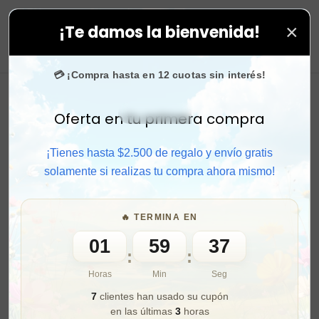
×
¡Te damos la bienvenida!
us compras. ⚡ Compra rápido y aprovecha. 💙 +50.000 
0
💳 ¡Compra hasta en 12 cuotas sin interés!
Oferta en tu primera compra
Activar sonido
¡Tienes hasta $2.500 de regalo y envío gratis
solamente si realizas tu compra ahora mismo!
🔥 TERMINA EN
01
59
35
:
:
Horas
Min
Seg
7
clientes han usado su cupón
en las últimas
3
horas