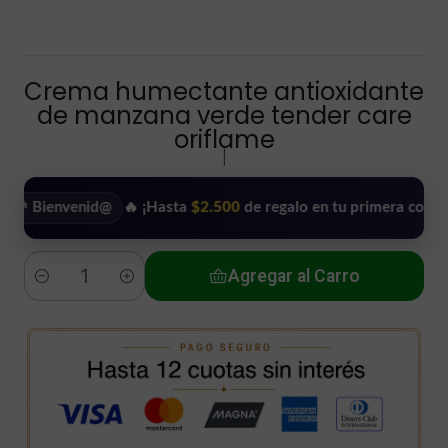
Crema humectante antioxidante
de manzana verde tender care
oriflame
|
envenid@
🔥 ¡Hasta
$2.500
de regalo en tu primera compra!
•
Agregar al Carro
Cantidad