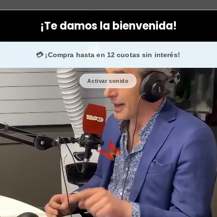
 Fontboté
Facial
Cremas
Cremas para reafirmar la cara y flacid
¡Te damos la bienvenida!
💳 ¡Compra hasta en 12 cuotas sin interés!
Activar sonido
Cremas pa
flacidez
🎉 Bienvenid@
🔥 ¡Hasta
$2.500
de regalo en tu primera co
Cantidad