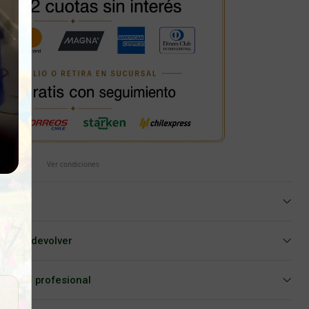
Ver condiciones
iar o devolver
Asesoría profesional