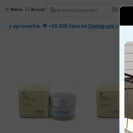
Inicio
Piel
Marcas
Dr.
Menú
Buscar
50.000 fans en
Instagram
confían en nosotros.