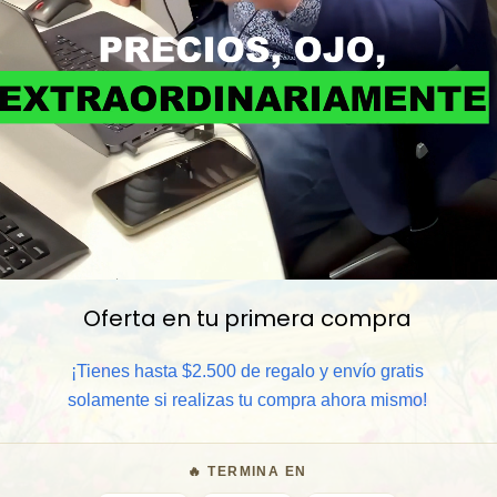
Oferta en tu primera compra
📦 Comprar al por mayor
¡Tienes hasta $2.500 de regalo y envío gratis
⏰ Garantía 8 meses para camb
solamente si realizas tu compra ahora mismo!
🧑‍💼 Atención al cliente y/o 
🔥 TERMINA EN