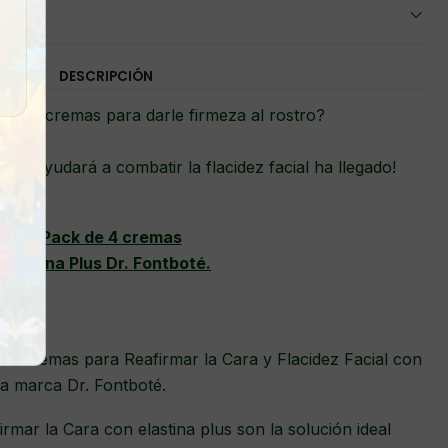
DESCRIPCIÓN
k de cremas para darle firmeza al rostro?
 te ayudará a combatir la flacidez facial ha llegado!
Pack de 4 cremas
Elastina Plus Dr. Fontboté.
4 Cremas para Reafirmar la Cara y Flacidez Facial con
osa marca Dr. Fontboté.
mar la Cara con elastina plus son la solución ideal