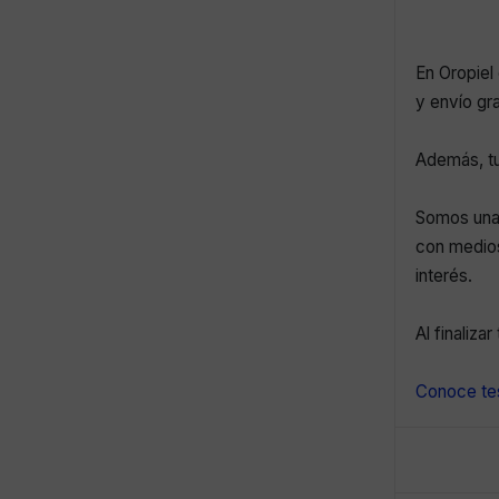
En Oropiel 
y envío gr
Además, tu
Somos una 
con medios
interés.
Al finaliza
Conoce tes