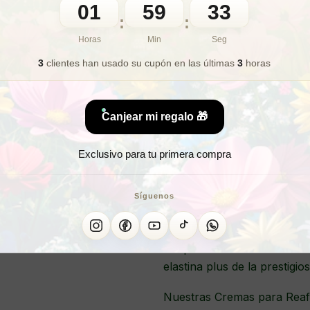
01
59
31
🎁 Lo quiero para regalo
:
:
Horas
Min
Seg
3
clientes han usado su cupón
en las últimas
3
horas
¿Buscas un pac
¡El pack promocional que
Canjear mi regalo 🎁
Exclusivo para tu primera compra
Síguenos
Te presentamos el Pack de 
elastina plus de la prestigi
Nuestras Cremas para Reafir