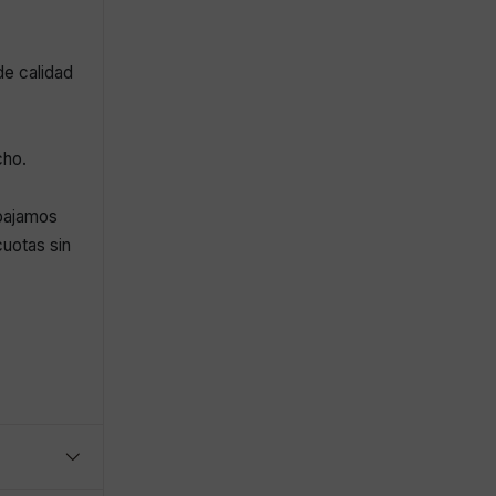
de calidad
cho.
abajamos
uotas sin