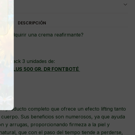
DESCRIPCIÓN
resa adquirir una crema reafirmante?
Pack 3 unidades de:
INA PLUS 500 GR. DR FONTBOTÉ
n producto completo que ofrece un efecto lifting tanto
l cuerpo. Sus beneficios son numerosos, ya que ayuda
ión y arrugas, proporcionando firmeza a la piel y
natural, que con el paso del tiempo tiende a perderse,