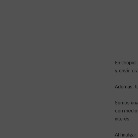
En Oropiel 
y envío gr
Además, tu
Somos una 
con medios
interés.
Al finaliza