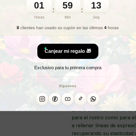
01
59
11
🎁 Lo quiero para regalo
:
:
Horas
Min
Seg
8
clientes han usado su cupón
en las últimas
4
horas
¿Te inte
Canjear mi regalo 🎁
Exclusivo para tu primera compra
ELAST
Síguenos
Esta crema reafirmante es u
para el rostro como para e
a rellenar líneas de expres
recuperando su elasticidad 