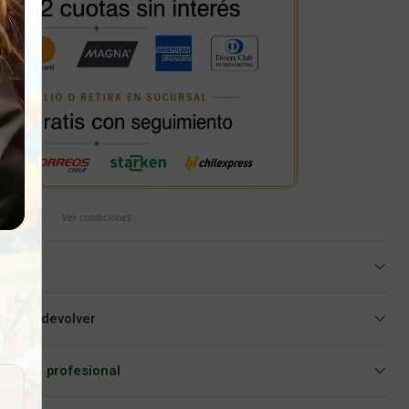
Ver condiciones
iar o devolver
Asesoría profesional