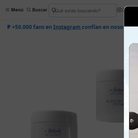
Inicio
Piel
Marcas
Dr. Fon
Menú
Buscar
n
Instagram
confían en nosotros.
•
¡SOLO POR HOY!
🚚 E