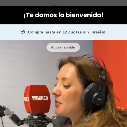
tboté
Corporal
Packs
Pack de cremas elastina plus Dr. Fontbo
¡Te damos la bienvenida!
nvío gratis + 🎁 cupones de regalo en todas tus comp
💳 ¡Compra hasta en 12 cuotas sin interés!
Activar sonido
Pack de c
Fontboté 5
🎉 Bienvenid@
🔥 ¡Hasta
$2.500
de regalo en tu 
Cantidad