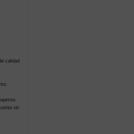
de calidad
cho.
abajamos
uotas sin