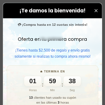
×
¡Te damos la bienvenida!
lo en todas tus compras. ⚡ Compra rápido y aprovecha
0
💳 ¡Compra hasta en 12 cuotas sin interés!
Oferta en tu primera compra
Activar sonido
¡Tienes hasta $2.500 de regalo y envío gratis
solamente si realizas tu compra ahora mismo!
🔥 TERMINA EN
01
59
36
:
:
Horas
Min
Seg
13
clientes han usado su cupón
en las últimas
3
horas