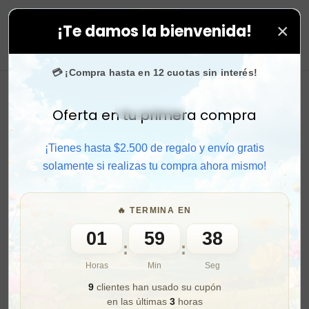
×
¡Te damos la bienvenida!
s tus compras. ⚡ Compra rápido y aprovecha. 💙 +50.00
0
💳 ¡Compra hasta en 12 cuotas sin interés!
Oferta en tu primera compra
Activar sonido
¡Tienes hasta $2.500 de regalo y envío gratis
solamente si realizas tu compra ahora mismo!
🔥 TERMINA EN
01
59
36
:
:
Horas
Min
Seg
9
clientes han usado su cupón
en las últimas
3
horas