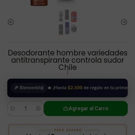
Desodorante hombre variedades
antitranspirante controla sudor
Chile
|
 Bienvenid@
🔥 ¡Hasta
$2.500
de regalo en tu primera compra!
Agregar al Carro
Cantidad