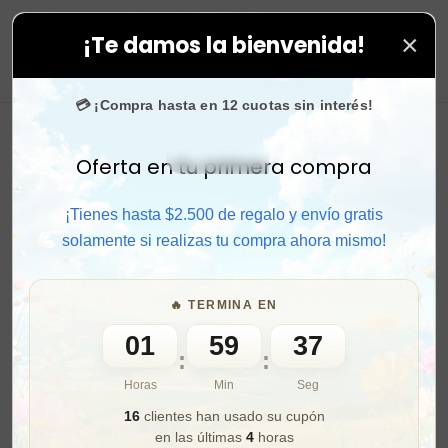
×
¡Te damos la bienvenida!
tus compras. ⚡ Compra rápido y aprovecha. 💙 +50.000
0
💳 ¡Compra hasta en 12 cuotas sin interés!
Oferta en tu primera compra
Activar sonido
¡Tienes hasta $2.500 de regalo y envío gratis
solamente si realizas tu compra ahora mismo!
🔥 TERMINA EN
01
59
35
:
:
Horas
Min
Seg
16
clientes han usado su cupón
en las últimas
4
horas