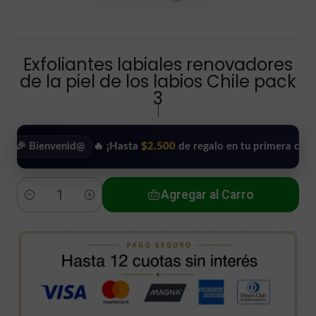
Exfoliantes labiales renovadores
de la piel de los labios Chile pack
3
|
Bienvenid@
🔥 ¡Hasta
$2.500
de regalo en tu primera compra!
•
Agregar al Carro
Cantidad