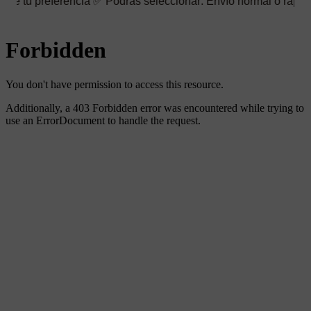
erencia ✅ Podrás seleccionar: Envío normal o rápido ☑️ También 