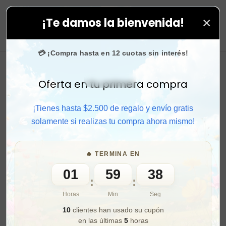
×
¡Te damos la bienvenida!
 todas tus compras. ⚡ Compra rápido y aprovecha. 💙 +
0
💳 ¡Compra hasta en 12 cuotas sin interés!
Oferta en tu primera compra
Activar sonido
¡Tienes hasta $2.500 de regalo y envío gratis
solamente si realizas tu compra ahora mismo!
🔥 TERMINA EN
01
59
36
:
:
Horas
Min
Seg
10
clientes han usado su cupón
en las últimas
5
horas