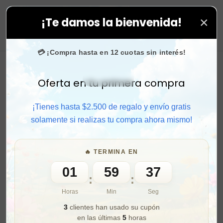
×
¡Te damos la bienvenida!
as. ⚡ Compra rápido y aprovecha. 💙 +50.000 fans en
I
0
💳 ¡Compra hasta en 12 cuotas sin interés!
Oferta en tu primera compra
Activar sonido
¡Tienes hasta $2.500 de regalo y envío gratis
solamente si realizas tu compra ahora mismo!
🔥 TERMINA EN
01
59
35
:
:
Horas
Min
Seg
3
clientes han usado su cupón
en las últimas
5
horas