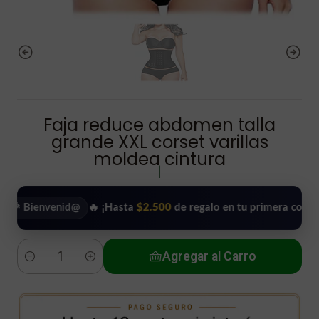
Faja reduce abdomen talla
grande XXL corset varillas
moldea cintura
|
envenid@
🔥 ¡Hasta
$2.500
de regalo en tu primera compra!
•
Agregar al Carro
Cantidad