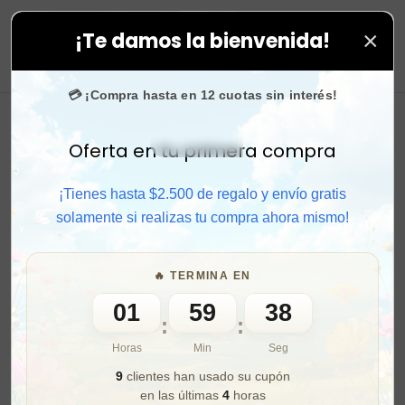
×
¡Te damos la bienvenida!
odas tus compras. ⚡ Compra rápido y aprovecha. 💙 +50
0
💳 ¡Compra hasta en 12 cuotas sin interés!
Oferta en tu primera compra
Activar sonido
¡Tienes hasta $2.500 de regalo y envío gratis
solamente si realizas tu compra ahora mismo!
🔥 TERMINA EN
01
59
36
:
:
Horas
Min
Seg
9
clientes han usado su cupón
en las últimas
4
horas