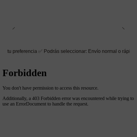
erencia ✅ Podrás seleccionar: Envío normal o rápido ☑️ También p