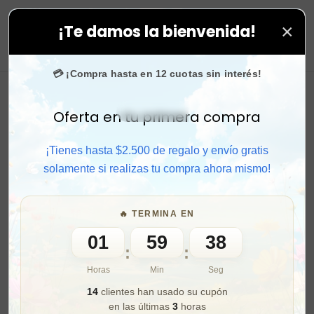
×
¡Te damos la bienvenida!
odas tus compras. ⚡ Compra rápido y aprovecha. 💙 +50
0
💳 ¡Compra hasta en 12 cuotas sin interés!
Oferta en tu primera compra
Activar sonido
¡Tienes hasta $2.500 de regalo y envío gratis
solamente si realizas tu compra ahora mismo!
🔥 TERMINA EN
01
59
36
:
:
Horas
Min
Seg
14
clientes han usado su cupón
en las últimas
3
horas