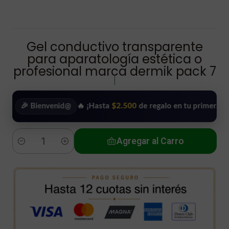
Gel conductivo transparente
para aparatología estética o
profesional marca dermik pack 7
|
 Bienvenid@
🔥 ¡Hasta
$2.500
de regalo en tu primera compra!
Agregar al Carro
Cantidad