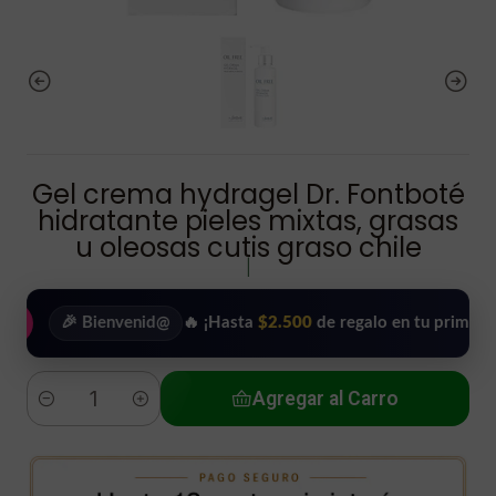
Gel crema hydragel Dr. Fontboté
hidratante pieles mixtas, grasas
u oleosas cutis graso chile
|
🎉 Bienvenid@
🔥 ¡Hasta
$2.500
de regalo en tu primera compra!
Agregar al Carro
Cantidad