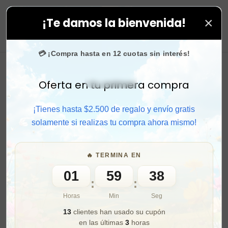
×
¡Te damos la bienvenida!
todas tus compras. ⚡ Compra rápido y aprovecha. 💙 +
0
💳 ¡Compra hasta en 12 cuotas sin interés!
Oferta en tu primera compra
Activar sonido
¡Tienes hasta $2.500 de regalo y envío gratis
solamente si realizas tu compra ahora mismo!
🔥 TERMINA EN
01
59
36
:
:
Horas
Min
Seg
13
clientes han usado su cupón
en las últimas
3
horas