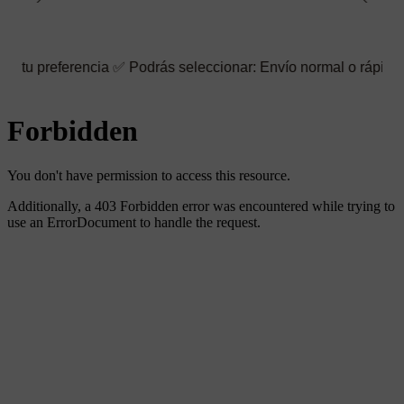
erencia ✅ Podrás seleccionar: Envío normal o rápido ☑️ También p