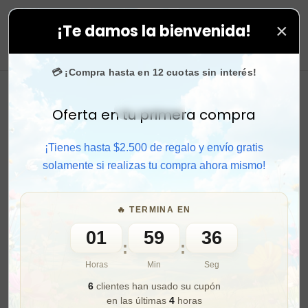
×
¡Te damos la bienvenida!
 ⚡ Compra rápido y aprovecha. 💙 +50.000 fans en
Inst
0
💳 ¡Compra hasta en 12 cuotas sin interés!
Oferta en tu primera compra
Activar sonido
¡Tienes hasta $2.500 de regalo y envío gratis
solamente si realizas tu compra ahora mismo!
🔥 TERMINA EN
01
59
34
:
:
Horas
Min
Seg
6
clientes han usado su cupón
en las últimas
4
horas