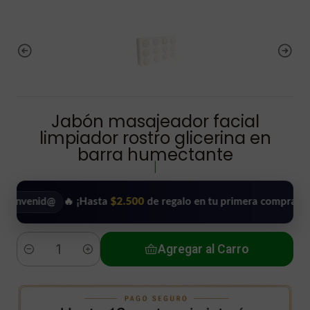
Jabón masajeador facial
limpiador rostro glicerina en
barra humectante
|
enid@
🔥 ¡Hasta
$2.500
de regalo en tu primera compra!
•
Agregar al Carro
Cantidad