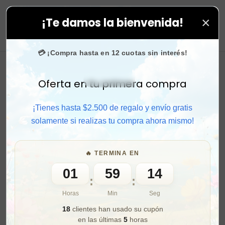
×
¡Te damos la bienvenida!
.000 fans en
Instagram
confían en nosotros.
•
¡SOLO P
0
💳 ¡Compra hasta en 12 cuotas sin interés!
Oferta en tu primera compra
Activar sonido
¡Tienes hasta $2.500 de regalo y envío gratis
solamente si realizas tu compra ahora mismo!
🔥 TERMINA EN
01
59
12
:
:
Horas
Min
Seg
18
clientes han usado su cupón
en las últimas
5
horas