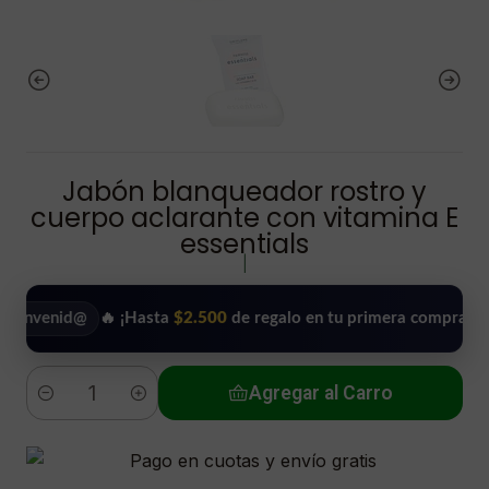
Jabón blanqueador rostro y
cuerpo aclarante con vitamina E
essentials
|
nid@
🔥 ¡Hasta
$2.500
de regalo en tu primera compra!
•
Us
Agregar al Carro
Cantidad