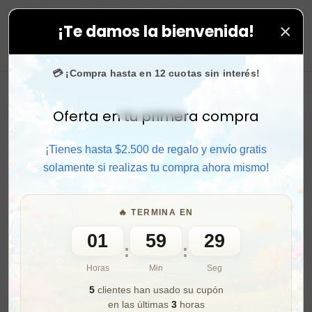
×
¡Te damos la bienvenida!
onfían en nosotros.
0
💳 ¡Compra hasta en 12 cuotas sin interés!
Oferta en tu primera compra
Activar sonido
¡Tienes hasta $2.500 de regalo y envío gratis
solamente si realizas tu compra ahora mismo!
🔥 TERMINA EN
01
59
27
:
:
Horas
Min
Seg
5
clientes han usado su cupón
en las últimas
3
horas