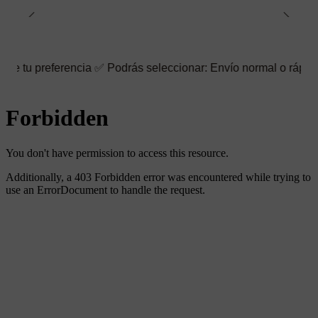
rencia ✅ Podrás seleccionar: Envío normal o rápido ☑️ También p