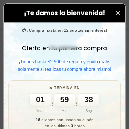
×
¡Te damos la bienvenida!
n todas tus compras. ⚡ Compra rápido y aprovecha. 💙 
0
💳 ¡Compra hasta en 12 cuotas sin interés!
Oferta en tu primera compra
Activar sonido
¡Tienes hasta $2.500 de regalo y envío gratis
solamente si realizas tu compra ahora mismo!
🔥 TERMINA EN
01
59
36
:
:
Horas
Min
Seg
18
clientes han usado su cupón
en las últimas
3
horas