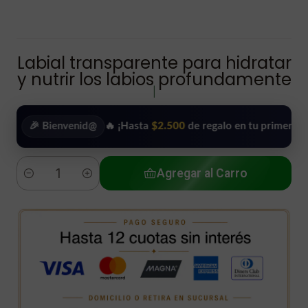
Labial transparente para hidratar
y nutrir los labios profundamente
|
🎉 Bienvenid@
🔥 ¡Hasta
$2.500
de regalo en tu primera compra!
Agregar al Carro
Cantidad