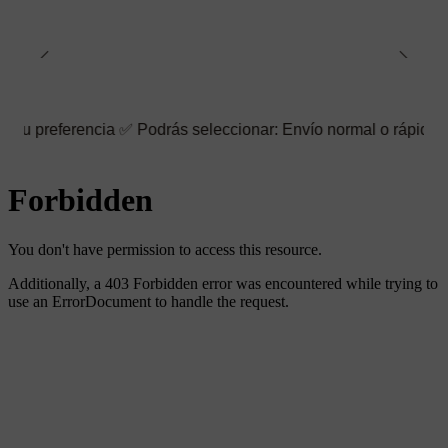
encia ✅ Podrás seleccionar: Envío normal o rápido ☑️ También pu