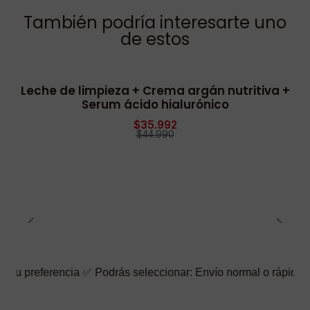
También podría interesarte uno
de estos
Leche de limpieza + Crema argán nutritiva +
-20% OFF
Serum ácido hialurónico
$35.992
$44.990
ncia ✅ Podrás seleccionar: Envío normal o rápido ☑️ También pue