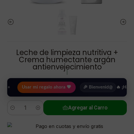
Leche de limpieza nutritiva +
Crema humectante argán
antienvejecimiento
|
Usar mi regalo ahora 🖤
🎉 Bienvenid@
🔥 ¡Hasta
$2.50
Agregar al Carro
Cantidad