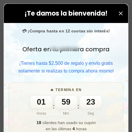
×
¡Te damos la bienvenida!
atis + 🎁 cupones de regalo para próximas compras. ⚡
0
💳 ¡Compra hasta en 12 cuotas sin interés!
Oferta en tu primera compra
Activar sonido
¡Tienes hasta $2.500 de regalo y envío gratis
solamente si realizas tu compra ahora mismo!
🔥 TERMINA EN
01
59
21
:
:
Horas
Min
Seg
18
clientes han usado su cupón
en las últimas
4
horas