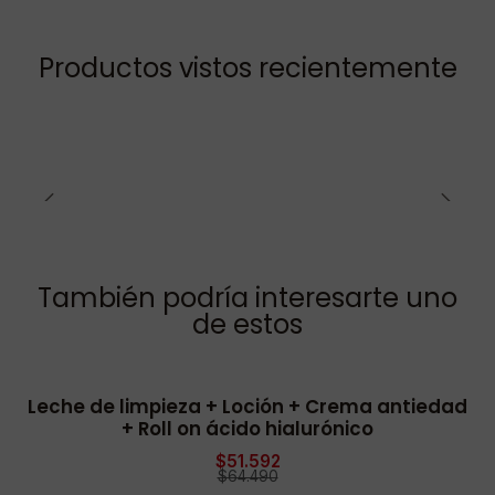
Productos vistos recientemente
También podría interesarte uno
de estos
Leche de limpieza + Loción + Crema antiedad
-20% OFF
+ Roll on ácido hialurónico
$51.592
$64.490