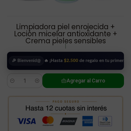
Limpiadora piel enrojecida +
Loción micelar antioxidante +
Crema pieles sensibles
|
 Bienvenid@
🔥 ¡Hasta
$2.500
de regalo en tu primera compra!
Agregar al Carro
Cantidad