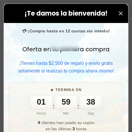
×
¡Te damos la bienvenida!
 Compra rápido y aprovecha. 💙 +50.000 fans en
Insta
0
💳 ¡Compra hasta en 12 cuotas sin interés!
Oferta en tu primera compra
Activar sonido
¡Tienes hasta $2.500 de regalo y envío gratis
solamente si realizas tu compra ahora mismo!
🔥 TERMINA EN
01
59
36
:
:
Horas
Min
Seg
4
clientes han usado su cupón
en las últimas
3
horas