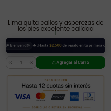
Lima quita callos y asperezas de
los pies excelente calidad
|
ienvenid@
🔥 ¡Hasta
$2.500
de regalo en tu primera compra!
•
Agregar al Carro
Cantidad