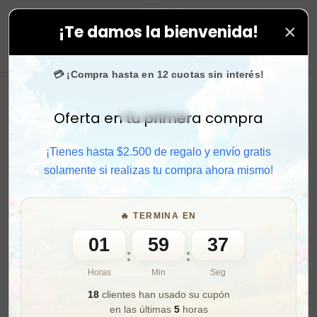
×
¡Te damos la bienvenida!
us compras. ⚡ Compra rápido y aprovecha. 💙 +50.000 
0
💳 ¡Compra hasta en 12 cuotas sin interés!
Oferta en tu primera compra
Activar sonido
¡Tienes hasta $2.500 de regalo y envío gratis
solamente si realizas tu compra ahora mismo!
🔥 TERMINA EN
01
59
35
:
:
Horas
Min
Seg
18
clientes han usado su cupón
en las últimas
5
horas