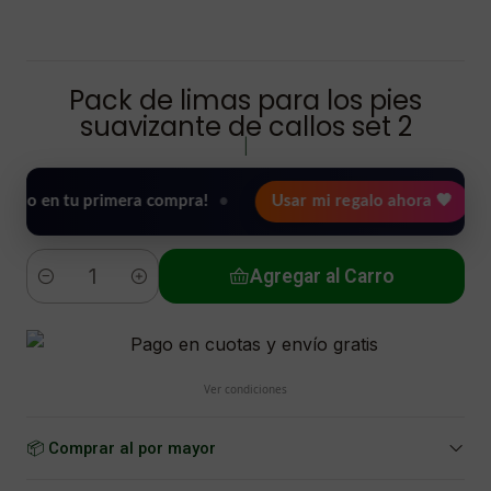
Pack de limas para los pies
suavizante de callos set 2
|
n tu primera compra!
•
Usar mi regalo ahora 🖤
🎉 Bie
Agregar al Carro
Cantidad
Ver condiciones
📦 Comprar al por mayor