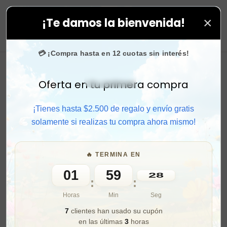
×
¡Te damos la bienvenida!
sotros.
0
💳 ¡Compra hasta en 12 cuotas sin interés!
Oferta en tu primera compra
Activar sonido
¡Tienes hasta $2.500 de regalo y envío gratis
solamente si realizas tu compra ahora mismo!
🔥 TERMINA EN
01
59
27
:
:
Horas
Min
Seg
7
clientes han usado su cupón
en las últimas
3
horas