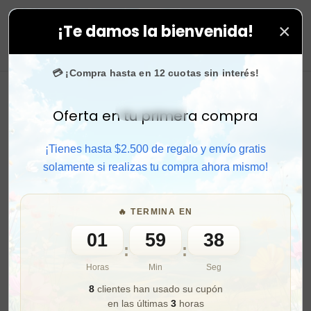
×
¡Te damos la bienvenida!
galo en todas tus compras. ⚡ Compra rápido y aprovech
0
💳 ¡Compra hasta en 12 cuotas sin interés!
Oferta en tu primera compra
Activar sonido
¡Tienes hasta $2.500 de regalo y envío gratis
solamente si realizas tu compra ahora mismo!
🔥 TERMINA EN
01
59
36
:
:
Horas
Min
Seg
8
clientes han usado su cupón
en las últimas
3
horas