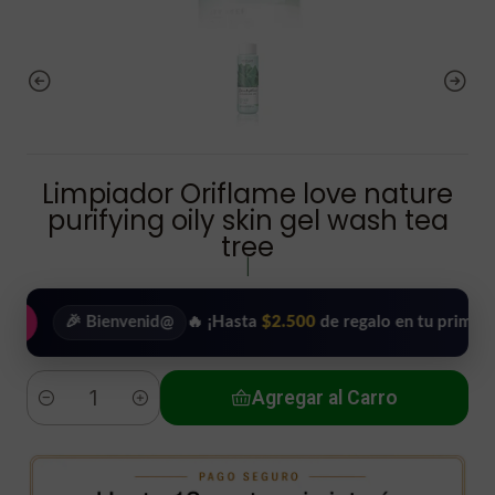
Limpiador Oriflame love nature
purifying oily skin gel wash tea
tree
|
🎉 Bienvenid@
🔥 ¡Hasta
$2.500
de regalo en tu primera comp
Agregar al Carro
Cantidad