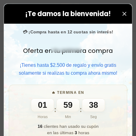
×
¡Te damos la bienvenida!
en todas tus compras. ⚡ Compra rápido y aprovecha. 💙
0
💳 ¡Compra hasta en 12 cuotas sin interés!
Oferta en tu primera compra
Activar sonido
¡Tienes hasta $2.500 de regalo y envío gratis
solamente si realizas tu compra ahora mismo!
🔥 TERMINA EN
01
59
36
:
:
Horas
Min
Seg
16
clientes han usado su cupón
en las últimas
3
horas