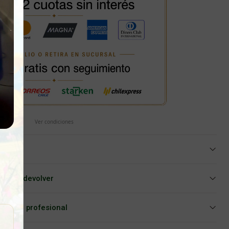
Ver condiciones
iar o devolver
Asesoría profesional