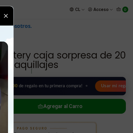
e 20 maquillajes
CL
Acceso
0
×
istery caja sorpresa de 20
maquillajes
|
e regalo en tu primera compra!
•
Usar mi regalo ahora 🖤
Agregar al Carro