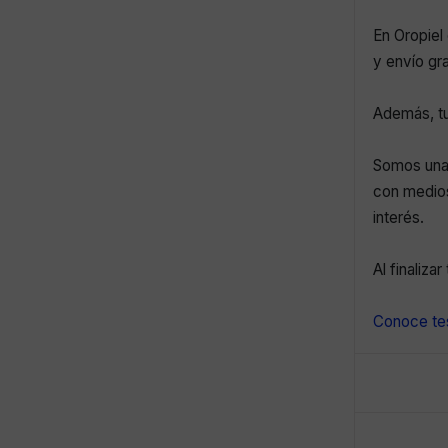
En Oropiel 
y envío gr
Además, tu
Somos una 
con medios
interés.
Al finaliza
Conoce tes