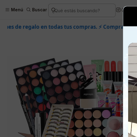
Inicio
Piel
Mar
Menú
Buscar
todas tus compras. ⚡ Compra rápido y aprovecha. 💙 +5