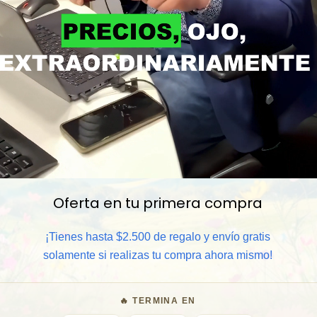
Oferta en tu primera compra
📦 Comprar al por mayor
¡Tienes hasta $2.500 de regalo y envío gratis
⏰ Garantía 8 meses para camb
solamente si realizas tu compra ahora mismo!
🧑‍💼 Atención al cliente y/o 
🔥 TERMINA EN