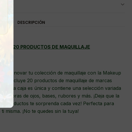
DESCRIPCIÓN
RESA 20 PRODUCTOS DE MAQUILLAJE
de renovar tu colección de maquillaje con la Makeup
resa incluye 20 productos de maquillaje de marcas
ad. Cada caja es única y contiene una selección variada
 sombras de ojos, bases, rubores y más. ¡Deja que la
s productos te sorprenda cada vez! Perfecta para
 ti misma. ¡No te quedes sin la tuya!