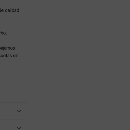
de calidad
cho.
abajamos
uotas sin