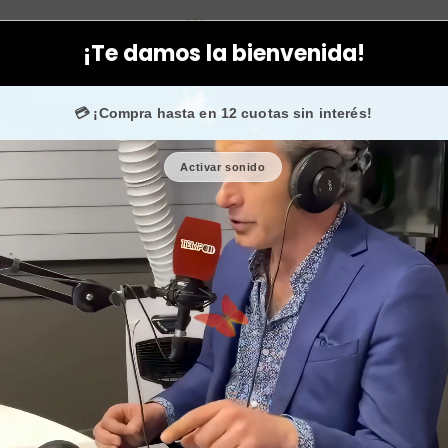
cas
Dermik
Facial
Packs
Makeup box mistery caja sorpresa d
¡Te damos la bienvenida!
0.000 fans en
Instagram
confían en nosotros.
💳 ¡Compra hasta en 12 cuotas sin interés!
Activar sonido
Makeup box m
🎉 Bienvenid@
🔥 ¡Hasta
$2.500
d
Cantidad