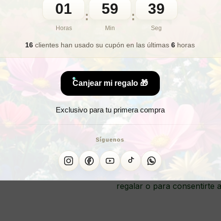
01
59
37
🎁 Lo quiero para regalo
:
:
Horas
Min
Seg
16
clientes han usado su cupón
en las últimas
6
horas
CAJA SORP
Canjear mi regalo 🎁
Exclusivo para tu primera compra
¡Descubre una nueva forma 
Box Mistery! Esta caja sorp
Síguenos
reconocidas y de alta calid
de productos como labiales,
emoción de descubrir nuevo
regalar o para consentirte a