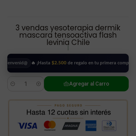
3 vendas yesoterapia dermik
mascara tensoactiva flash
levinia Chile
|
venid@
🔥 ¡Hasta
$2.500
de regalo en tu primera compra!
•
Agregar al Carro
Cantidad