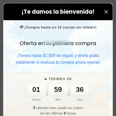
×
¡Te damos la bienvenida!
ompra rápido y aprovecha. 💙 +50.000 fans en
Instagr
0
💳 ¡Compra hasta en 12 cuotas sin interés!
Oferta en tu primera compra
Activar sonido
¡Tienes hasta $2.500 de regalo y envío gratis
solamente si realizas tu compra ahora mismo!
🔥 TERMINA EN
01
59
34
:
:
Horas
Min
Seg
3
clientes han usado su cupón
en las últimas
3
horas