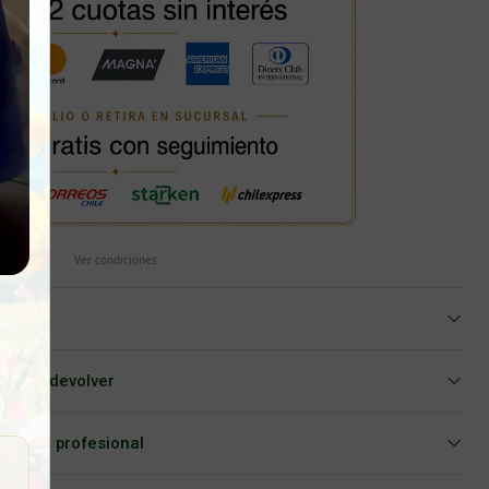
Ver condiciones
iar o devolver
Asesoría profesional