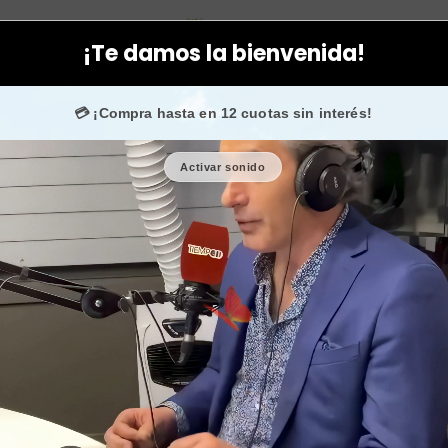
gorías
Maquillaje
Paleta de sombra de maquillaje 9 tonos color
¡Te damos la bienvenida!
os.
💳 ¡Compra hasta en 12 cuotas sin interés!
Activar sonido
Paleta de so
col
🎉 Bienvenid@
🔥 ¡Hasta
$2.500
de regalo en tu primer
Cantidad