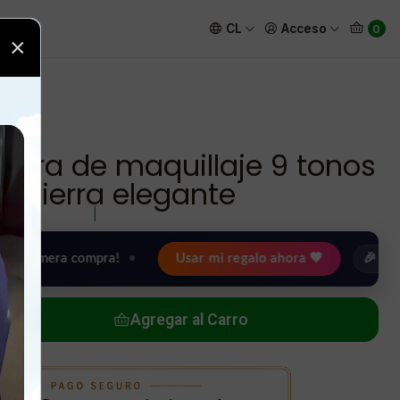
 tierra elegante
CL
Acceso
0
×
mbra de maquillaje 9 tonos
or tierra elegante
|
a compra!
•
Usar mi regalo ahora 🖤
🎉 Bienvenid@
Agregar al Carro