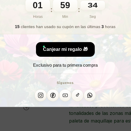
01
59
32
🎁 Lo quiero para regalo
:
:
Horas
Min
Seg
15
clientes han usado su cupón
en las últimas
3
horas
¿Buscas una pa
¿Qu
Canjear mi regalo 🎁
Exclusivo para tu primera compra
PALETA DE
Síguenos
Las paletas de sombra de ma
tonalidades provenientes de
tonalidades de las zonas m
paleta de maquillaje para es