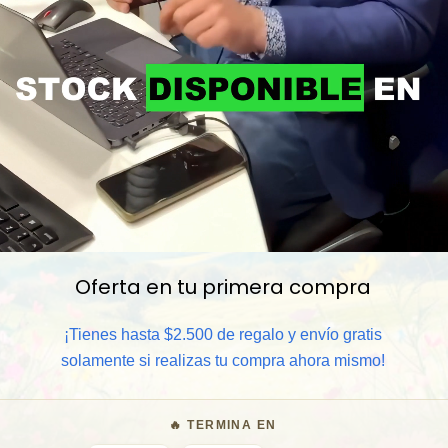
Oferta en tu primera compra
📦 Comprar al por mayor
¡Tienes hasta $2.500 de regalo y envío gratis
⏰ Garantía 8 meses para camb
solamente si realizas tu compra ahora mismo!
🧑‍💼 Atención al cliente y/o 
🔥 TERMINA EN