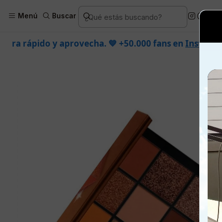
Inicio
Más cate
Menú
Buscar
echa. 💙 +50.000 fans en
Instagram
confían en nosotr