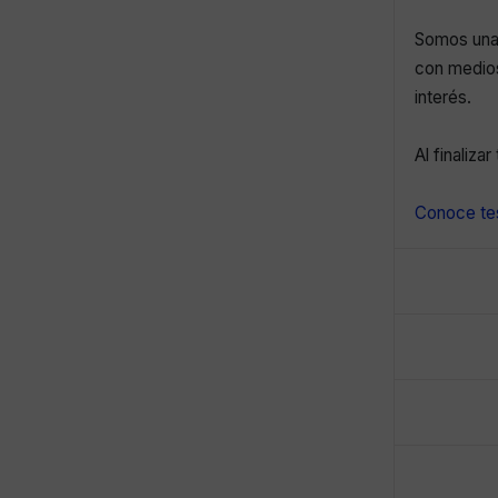
Somos una 
con medios
interés.
Al finaliza
Conoce tes