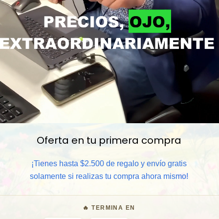
Oferta en tu primera compra
📦 Comprar al por mayor
¡Tienes hasta $2.500 de regalo y envío gratis
⏰ Garantía 8 meses para camb
solamente si realizas tu compra ahora mismo!
🧑‍💼 Atención al cliente y/o 
🔥 TERMINA EN