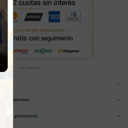
Ver condiciones
iar o devolver
Asesoría profesional