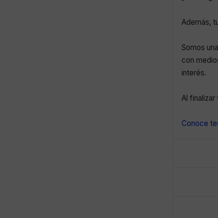
Además, tu
Somos una 
con medios
interés.
Al finaliza
Conoce tes