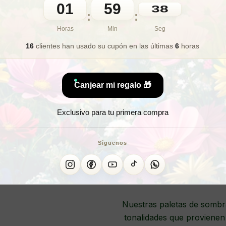
01
59
🎁 Lo quiero para regalo
36
:
:
Horas
Min
Seg
16
clientes han usado su cupón
en las últimas
6
horas
¿Estás buscando una
Canjear mi regalo 🎁
Exclusivo para tu primera compra
¿Qui
Síguenos
PALETA DE S
Nuestras paletas de sombr
tonalidades que provienen 