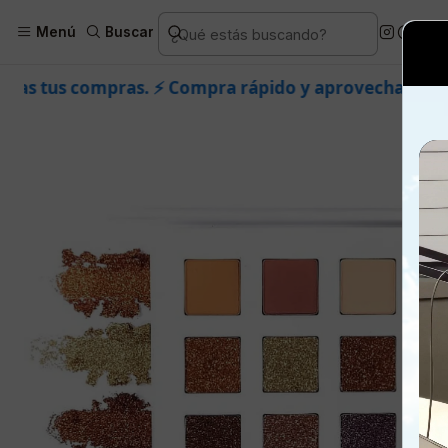
Inicio
Más c
Menú
Buscar
 Compra rápido y aprovecha. 💙 +50.000 fans en
Insta