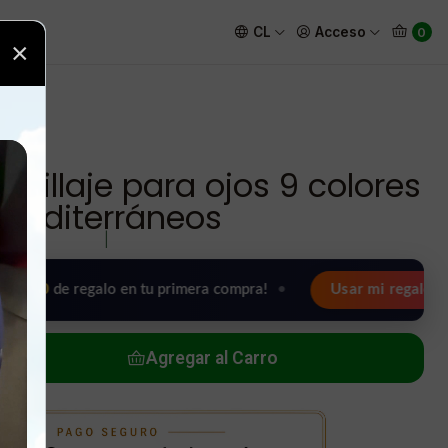
mediterráneos
CL
Acceso
0
×
uillaje para ojos 9 colores
mediterráneos
|
 regalo en tu primera compra!
•
Usar mi regalo ahora 🖤
Agregar al Carro