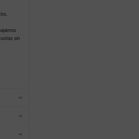
cho.
abajamos
uotas sin