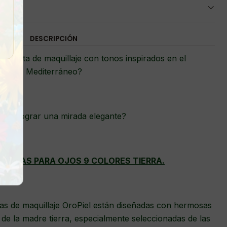
DESCRIPCIÓN
 paleta de maquillaje con tonos inspirados en el
Mediterráneo?
eres lograr una mirada elegante?
OMBRAS PARA OJOS 9 COLORES TIERRA.
as de maquillaje OroPiel están diseñadas con hermosas
de la madre tierra, especialmente seleccionadas de las