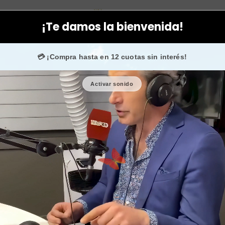
ategorías
Maquillaje
Paleta de maquillaje para ojos 9 colores 
¡Te damos la bienvenida!
gram
confían en nosotros.
💳 ¡Compra hasta en 12 cuotas sin interés!
Activar sonido
Paleta de maq
🎉 Bienvenid@
🔥 ¡Hasta
$2.500
de
Cantidad