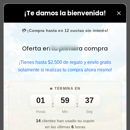
×
¡Te damos la bienvenida!
us compras. ⚡ Compra rápido y aprovecha. 💙 +50.000 
0
💳 ¡Compra hasta en 12 cuotas sin interés!
Oferta en tu primera compra
Activar sonido
¡Tienes hasta $2.500 de regalo y envío gratis
solamente si realizas tu compra ahora mismo!
🔥 TERMINA EN
01
59
35
:
:
Horas
Min
Seg
14
clientes han usado su cupón
en las últimas
6
horas