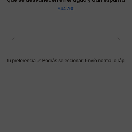
que se desvanecen en el agua y dan espuma
$44.760
encia ✅ Podrás seleccionar: Envío normal o rápido ☑️ También pu