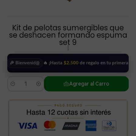
Kit de pelotas sumergibles que
se deshacen formando espuma
set 9
|
Bienvenid@
🔥 ¡Hasta
$2.500
de regalo en tu primera compra!
•
Agregar al Carro
Cantidad