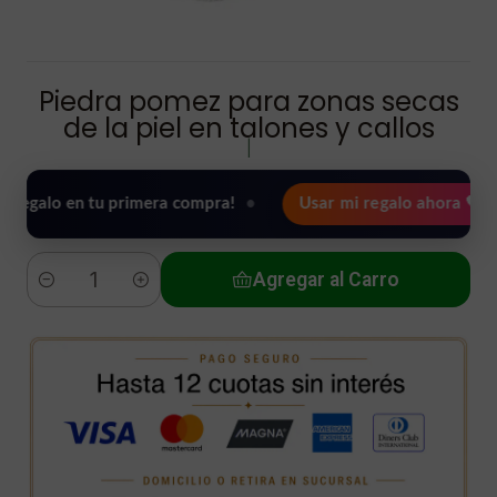
Piedra pomez para zonas secas
de la piel en talones y callos
|
 en tu primera compra!
•
Usar mi regalo ahora 🖤
🎉 B
Agregar al Carro
Cantidad