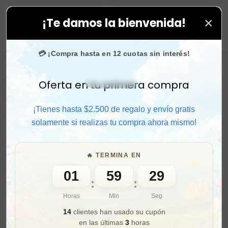
×
¡Te damos la bienvenida!
n nosotros.
0
💳 ¡Compra hasta en 12 cuotas sin interés!
Oferta en tu primera compra
Activar sonido
¡Tienes hasta $2.500 de regalo y envío gratis
solamente si realizas tu compra ahora mismo!
🔥 TERMINA EN
01
59
27
:
:
Horas
Min
Seg
14
clientes han usado su cupón
en las últimas
3
horas