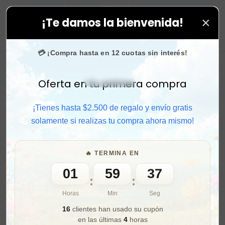
×
¡Te damos la bienvenida!
todas tus compras. ⚡ Compra rápido y aprovecha. 💙 +
0
💳 ¡Compra hasta en 12 cuotas sin interés!
Oferta en tu primera compra
Activar sonido
¡Tienes hasta $2.500 de regalo y envío gratis
solamente si realizas tu compra ahora mismo!
🔥 TERMINA EN
01
59
36
:
:
Horas
Min
Seg
16
clientes han usado su cupón
en las últimas
4
horas