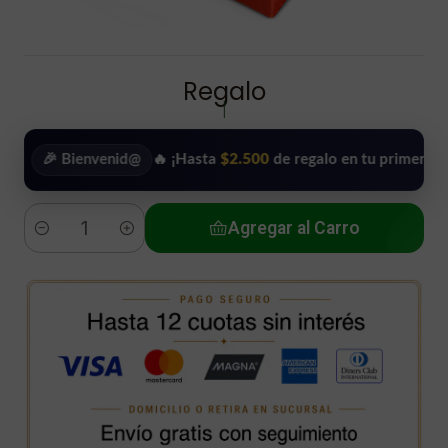
Regalo
|
🎉 Bienvenid@
🔥 ¡Hasta
$2.500
de regalo en tu primera compra!
Agregar al Carro
Cantidad