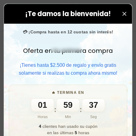
×
¡Te damos la bienvenida!
das tus compras. ⚡ Compra rápido y aprovecha. 💙 +50
0
💳 ¡Compra hasta en 12 cuotas sin interés!
Oferta en tu primera compra
Activar sonido
¡Tienes hasta $2.500 de regalo y envío gratis
solamente si realizas tu compra ahora mismo!
🔥 TERMINA EN
01
59
36
:
:
Horas
Min
Seg
4
clientes han usado su cupón
en las últimas
5
horas