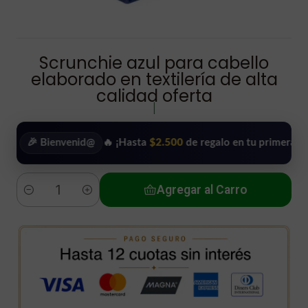
Scrunchie azul para cabello
elaborado en textilería de alta
calidad oferta
|
 Bienvenid@
🔥 ¡Hasta
$2.500
de regalo en tu primera compra!
Agregar al Carro
Cantidad