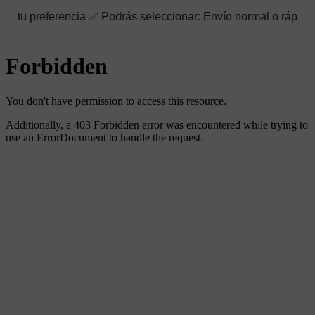
encia ✅ Podrás seleccionar: Envío normal o rápido ☑️ También pu