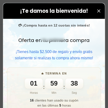
×
¡Te damos la bienvenida!
 todas tus compras. ⚡ Compra rápido y aprovecha. 💙 
0
💳 ¡Compra hasta en 12 cuotas sin interés!
Oferta en tu primera compra
Activar sonido
¡Tienes hasta $2.500 de regalo y envío gratis
solamente si realizas tu compra ahora mismo!
🔥 TERMINA EN
01
59
36
:
:
Horas
Min
Seg
16
clientes han usado su cupón
en las últimas
5
horas