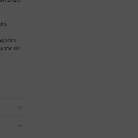
de calidad
cho.
abajamos
uotas sin