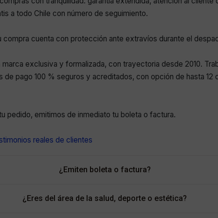
compras con tranquilidad: garantía extendida, atención al cliente 
atis a todo Chile con número de seguimiento.
 compra cuenta con protección ante extravíos durante el despa
marca exclusiva y formalizada, con trayectoria desde 2010. Tr
 de pago 100 % seguros y acreditados, con opción de hasta 12 c
r tu pedido, emitimos de inmediato tu boleta o factura.
timonios reales de clientes
¿Emiten boleta o factura?
¿Eres del área de la salud, deporte o estética?