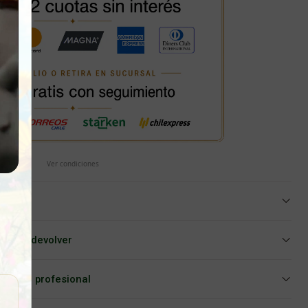
Ver condiciones
iar o devolver
Asesoría profesional