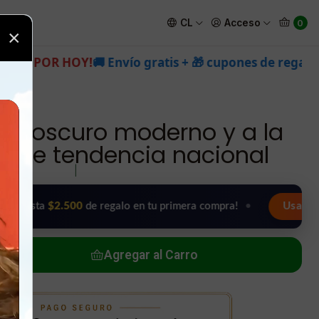
da en Chile tendencia nacional
CL
Acceso
0
×
o gratis + 🎁 cupones de regalo en todas tus compras.
ris oscuro moderno y a la
hile tendencia nacional
|
2.500
de regalo en tu primera compra!
•
Usar mi regalo aho
Agregar al Carro