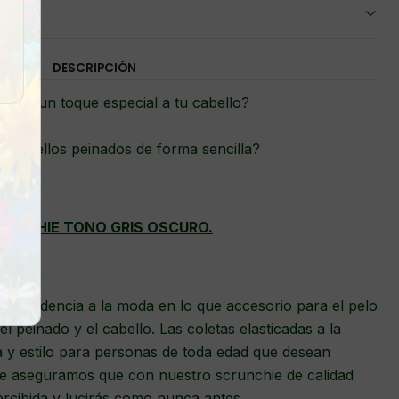
DESCRIPCIÓN
darle un toque especial a tu cabello?
ucir bellos peinados de forma sencilla?
RUNCHIE TONO GRIS OSCURO.
as tendencia a la moda en lo que accesorio para el pelo
el peinado y el cabello. Las coletas elasticadas a la
a y estilo para personas de toda edad que desean
Te aseguramos que con nuestro scrunchie de calidad
cibida y lucirás como nunca antes.