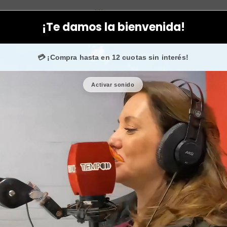
Cabeza
Accesorios
Scrunchie gris oscuro moderno y a la mo
¡Te damos la bienvenida!
stagram
confían en nosotros.
•
¡SOLO POR HOY!
🚚 Enví
💳 ¡Compra hasta en 12 cuotas sin interés!
Activar sonido
Scrunchie g
moda en C
•
Usar mi regalo ahora 🖤
🎉 Bienvenid@
🔥 ¡Hasta
$
Cantidad