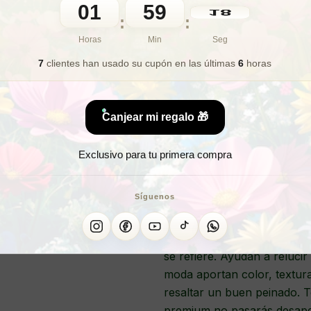
01
59
16
🎁 Lo quiero para regalo
:
:
Horas
Min
Seg
7
clientes han usado su cupón
en las últimas
6
horas
¿Deseas 
¿Quieres l
Canjear mi regalo 🎁
Exclusivo para tu primera compra
SC
Síguenos
Los
scrunchies
son una de l
se refiere. Ayudan a relucir 
moda aportan color, textur
resaltar un buen peinado. 
premium no pasarás desaper