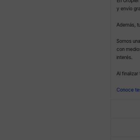
En Oropiel 
y envío gr
Además, tu
Somos una 
con medios
interés.
Al finaliza
Conoce tes