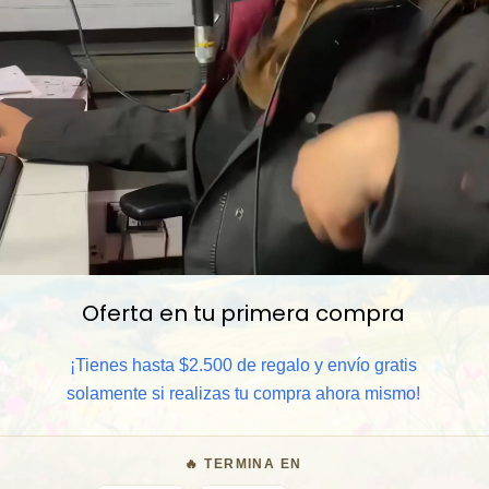
Oferta en tu primera compra
📦 Comprar al por mayor
¡Tienes hasta $2.500 de regalo y envío gratis
⏰ Garantía 8 meses para camb
solamente si realizas tu compra ahora mismo!
🧑‍💼 Atención al cliente y/o 
🔥 TERMINA EN