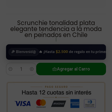
Scrunchie tonalidad plata
elegante tendencia a la moda
en peinados en Chile
|
 Bienvenid@
🔥 ¡Hasta
$2.500
de regalo en tu primera compra!
Agregar al Carro
Cantidad