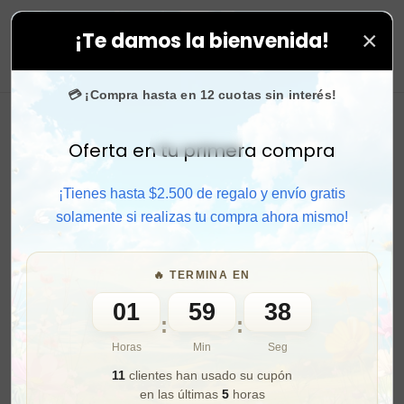
×
¡Te damos la bienvenida!
odas tus compras. ⚡ Compra rápido y aprovecha. 💙 +50
0
💳 ¡Compra hasta en 12 cuotas sin interés!
Oferta en tu primera compra
Activar sonido
¡Tienes hasta $2.500 de regalo y envío gratis
solamente si realizas tu compra ahora mismo!
🔥 TERMINA EN
01
59
36
:
:
Horas
Min
Seg
11
clientes han usado su cupón
en las últimas
5
horas