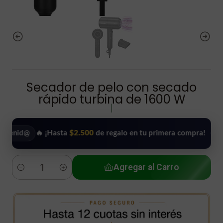
Secador de pelo con secado
rápido turbina de 1600 W
|
🔥 ¡Hasta
$2.500
de regalo en tu primera compra!
•
Usar m
Agregar al Carro
Cantidad