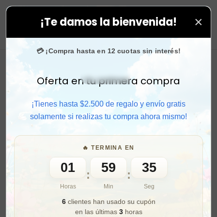
×
¡Te damos la bienvenida!
ápido y aprovecha. 💙 +50.000 fans en
Instagram
conf
0
💳 ¡Compra hasta en 12 cuotas sin interés!
Oferta en tu primera compra
Activar sonido
¡Tienes hasta $2.500 de regalo y envío gratis
solamente si realizas tu compra ahora mismo!
🔥 TERMINA EN
01
59
33
:
:
Horas
Min
Seg
6
clientes han usado su cupón
en las últimas
3
horas