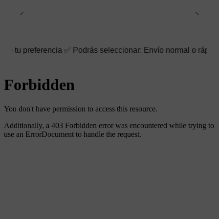
rencia ✅ Podrás seleccionar: Envío normal o rápido ☑️ También pu