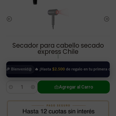
Secador para cabello secado
express Chile
|
ienvenid@
🔥 ¡Hasta
$2.500
de regalo en tu primera compra!
•
Agregar al Carro
Cantidad