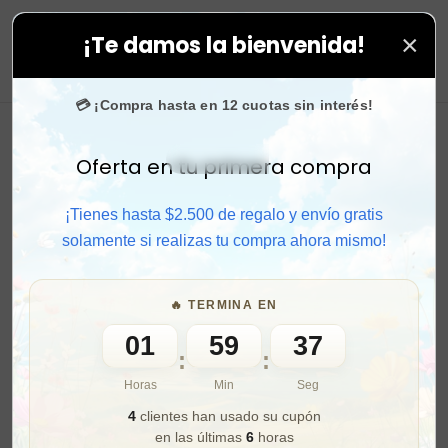
×
¡Te damos la bienvenida!
us compras. ⚡ Compra rápido y aprovecha. 💙 +50.000 
0
💳 ¡Compra hasta en 12 cuotas sin interés!
Oferta en tu primera compra
Activar sonido
¡Tienes hasta $2.500 de regalo y envío gratis
solamente si realizas tu compra ahora mismo!
🔥 TERMINA EN
01
59
35
:
:
Horas
Min
Seg
4
clientes han usado su cupón
en las últimas
6
horas