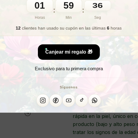
01
59
34
:
:
Horas
Min
Seg
¿Quieres r
12
clientes han usado su cupón
en las últimas
6
horas
¿Deseas aplicarte áci
¿Buscas un ácido 
Canjear mi regalo 🎁
Exclusivo para tu primera compra
PACK 3 SUEROS 
Síguenos
La última revolución antie
de ácido hialurónico versió
rápida en la piel, único en 
producto (bajo y alto peso
tratar los signos de la eda