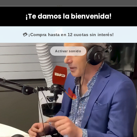
Facial
Cremas
serum ácido hialurónico dermik levinia antiar
¡Te damos la bienvenida!
m
confían en nosotros.
💳 ¡Compra hasta en 12 cuotas sin interés!
Activar sonido
serum ácido 
antiarruga
🎉 Bienvenid@
🔥 ¡Hasta
$2.500
de regalo e