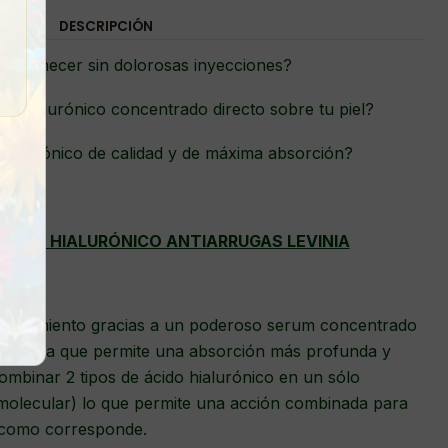
DESCRIPCIÓN
ejuvenecer sin dolorosas inyecciones?
do hialurónico concentrado directo sobre tu piel?
hialurónico de calidad y de máxima absorción?
ÁCIDO HIALURÓNICO ANTIARRUGAS LEVINIA
nvejecimiento gracias a un poderoso serum concentrado
n líquida que permite una absorción más profunda y
combinar 2 tipos de ácido hialurónico en un sólo
 molecular) lo que permite una acción combinada para
d como corresponde.