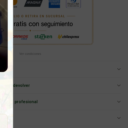
Ver condiciones
iar o devolver
Asesoría profesional