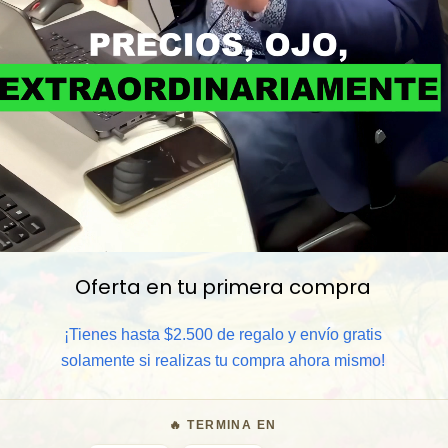
📦 Comprar al por mayor
Oferta en tu primera compra
⏰ Garantía 8 meses para camb
¡Tienes hasta $2.500 de regalo y envío gratis
🧑‍💼 Atención al cliente y/o 
solamente si realizas tu compra ahora mismo!
🎁 Lo quiero para regalo
🔥 TERMINA EN