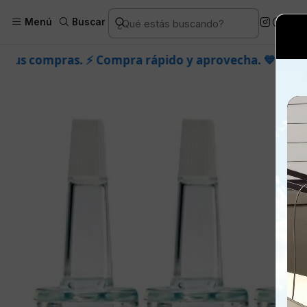
Inicio
Piel
Marcas
Dermik
Menú
Buscar
mpra rápido y aprovecha. 💙 +50.000 fans en
Instagra