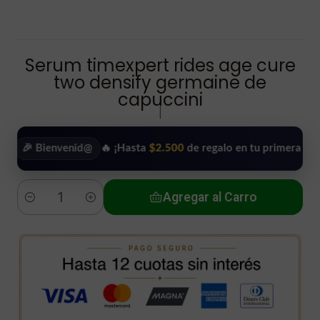
Serum timexpert rides age cure
two densify germaine de
capuccini
|
 Bienvenid@
🔥 ¡Hasta
$2.500
de regalo en tu primera compra!
Agregar al Carro
Cantidad