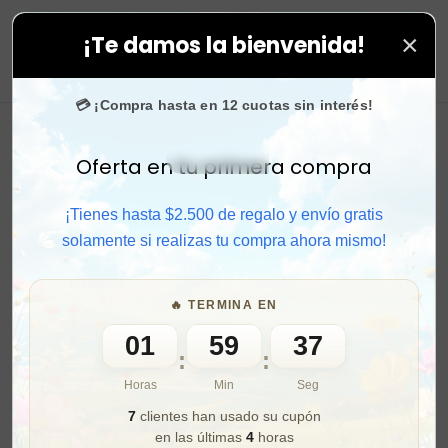
×
¡Te damos la bienvenida!
us compras. ⚡ Compra rápido y aprovecha. 💙 +50.000 f
0
💳 ¡Compra hasta en 12 cuotas sin interés!
Oferta en tu primera compra
Activar sonido
¡Tienes hasta $2.500 de regalo y envío gratis
solamente si realizas tu compra ahora mismo!
🔥 TERMINA EN
01
59
35
:
:
Horas
Min
Seg
7
clientes han usado su cupón
en las últimas
4
horas