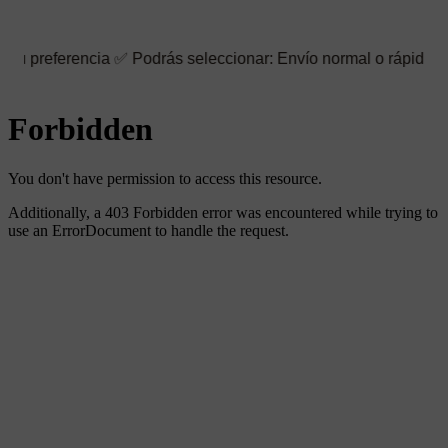
encia ✅ Podrás seleccionar: Envío normal o rápido ☑️ También pu