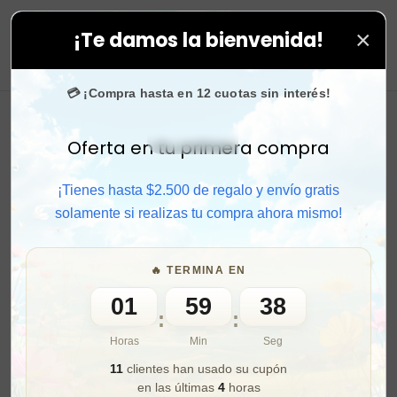
×
¡Te damos la bienvenida!
o en todas tus compras. ⚡ Compra rápido y aprovecha.
0
💳 ¡Compra hasta en 12 cuotas sin interés!
Oferta en tu primera compra
Activar sonido
¡Tienes hasta $2.500 de regalo y envío gratis
solamente si realizas tu compra ahora mismo!
🔥 TERMINA EN
01
59
36
:
:
Horas
Min
Seg
11
clientes han usado su cupón
en las últimas
4
horas